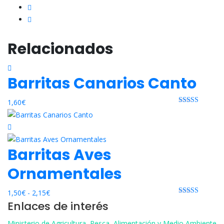
Relacionados
Barritas Canarios Canto
1,60
€
Rated 0 out
of 5
Barritas Aves
Ornamentales
Rango
1,50
€
-
2,15
€
Rated 0 out
Enlaces de interés
de
of 5
precios:
Ministerio de Agricultura, Pesca, Alimentación y Medio Ambiente