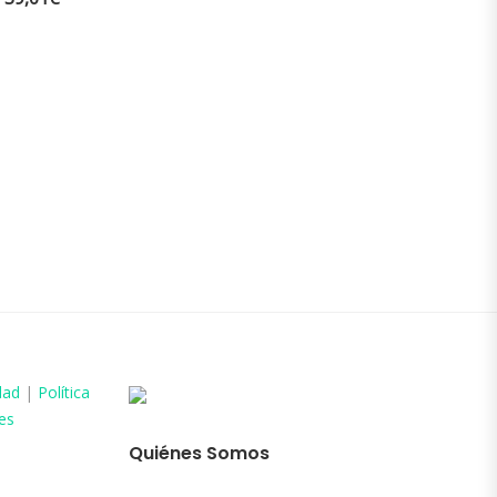
dad
|
Política
es
Quiénes Somos