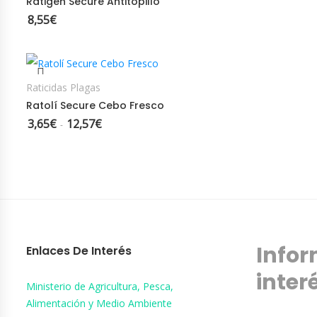
Ratigen Secure Antitopillo
8,55
€
SELECCIONAR OPCIONES
Raticidas Plagas
Ratolí Secure Cebo Fresco
3,65
€
12,57
€
Rango de precios: desde 3,65€ hasta 12,57€
-
Infor
Enlaces De Interés
inter
Ministerio de Agricultura, Pesca,
Alimentación y Medio Ambiente