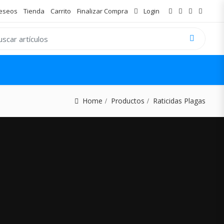
Deseos
Tienda
Carrito
Finalizar Compra
Login
 for:
Home
Productos
Raticidas Plagas