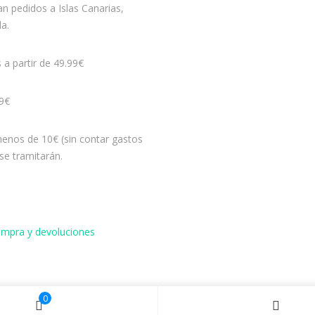
n pedidos a Islas Canarias,
la.
s a partir de 49.99€
99€
enos de 10€ (sin contar gastos
se tramitarán.
compra y devoluciones
0