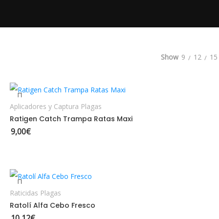
nado por los últimos
Show
9
12
15
AÑADIR AL CARRITO
Aplicadores y Captura Plagas
Ratigen Catch Trampa Ratas Maxi
9,00
€
AÑADIR AL CARRITO
Raticidas Plagas
Ratolí Alfa Cebo Fresco
10,12
€