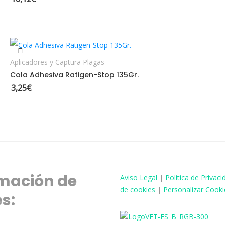
AÑADIR AL CARRITO
Aplicadores y Captura Plagas
Cola Adhesiva Ratigen-Stop 135Gr.
3,25
€
mación de
Aviso
Legal
|
Política de Privaci
de cookies
|
Personalizar Cooki
és: