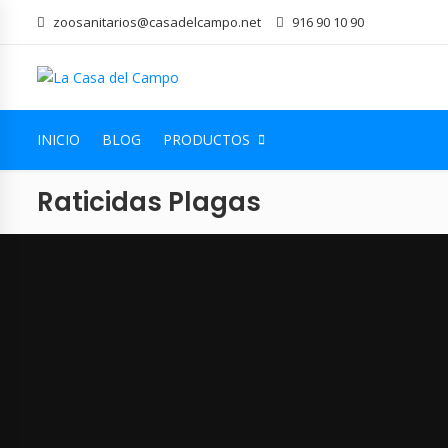
zoosanitarios@casadelcampo.net
916 90 10 90
INICIO
BLOG
PRODUCTOS
Raticidas Plagas