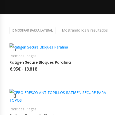
Orde
Mostrando los 8 resultados
MOSTRAR BARRA LATERAL
SELECCIONAR OPCIONES
Raticidas Plagas
Ratigen Secure Bloques Parafina
6,95
€
13,81
€
Rango de precios: desde 6,95€ hasta 13,81€
-
AÑADIR AL CARRITO
Raticidas Plagas