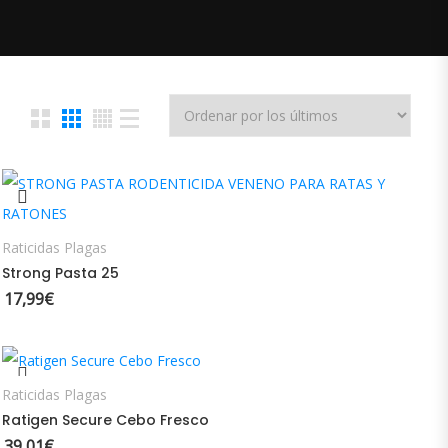
AÑADIR AL CARRITO
Raticidas Plagas
Strong Pasta 25
17,99
€
SELECCIONAR OPCIONES
Raticidas Plagas
Ratigen Secure Cebo Fresco
39,01
€