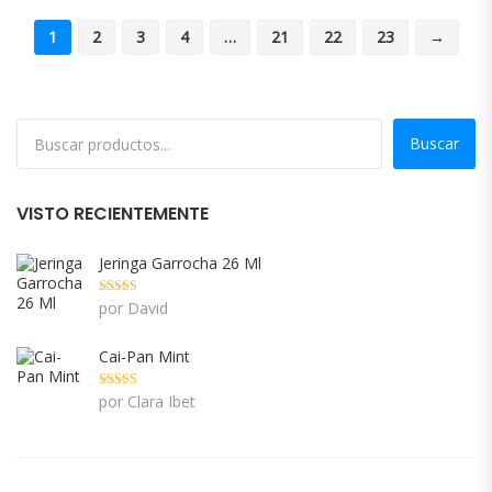
1
2
3
4
…
21
22
23
→
Buscar
VISTO RECIENTEMENTE
Jeringa Garrocha 26 Ml
Valorado con
por David
5
de 5
Cai-Pan Mint
Valorado con
por Clara Ibet
5
de 5