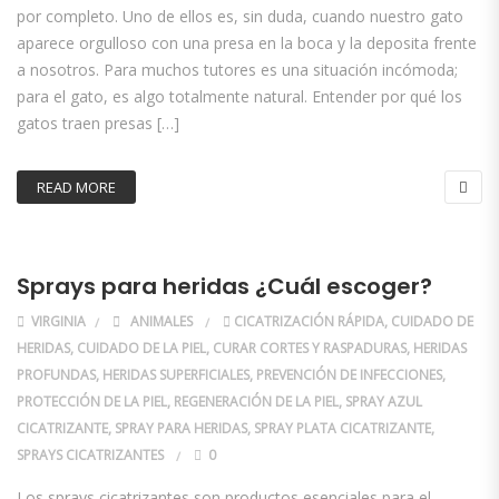
por completo. Uno de ellos es, sin duda, cuando nuestro gato
aparece orgulloso con una presa en la boca y la deposita frente
a nosotros. Para muchos tutores es una situación incómoda;
para el gato, es algo totalmente natural. Entender por qué los
gatos traen presas […]
READ MORE
Sprays para heridas ¿Cuál escoger?
VIRGINIA
ANIMALES
CICATRIZACIÓN RÁPIDA
,
CUIDADO DE
HERIDAS
,
CUIDADO DE LA PIEL
,
CURAR CORTES Y RASPADURAS
,
HERIDAS
PROFUNDAS
,
HERIDAS SUPERFICIALES
,
PREVENCIÓN DE INFECCIONES
,
PROTECCIÓN DE LA PIEL
,
REGENERACIÓN DE LA PIEL
,
SPRAY AZUL
CICATRIZANTE
,
SPRAY PARA HERIDAS
,
SPRAY PLATA CICATRIZANTE
,
SPRAYS CICATRIZANTES
0
Los sprays cicatrizantes son productos esenciales para el