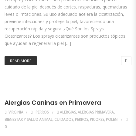
cuidado de la piel después de cortes, raspaduras, quemaduras
leves o irritaciones. Su uso adecuado acelera la cicatrización,
previene infecciones y protege la piel, favoreciendo una
recuperación rápida y segura. ¿Qué Son los Sprays
Cicatrizantes? Los sprays cicatrizantes son productos tópicos
que ayudan a regenerar la piel […]
READ MORE
Alergias Caninas en Primavera
VIRGINIA
PERROS
ALERGIAS
,
ALERGIAS PRIMAVERA
,
BIENESTAR Y SALUD ANIMAL
,
CUIDADOS
,
PERROS
,
PICORES
,
POLEN
0