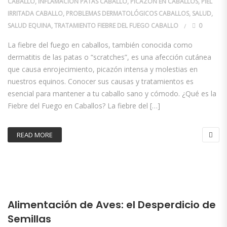
CABALLO
,
INFLAMACIÓN PATAS CABALLO
,
PICAZÓN EN CABALLOS
,
PIEL
IRRITADA CABALLO
,
PROBLEMAS DERMATOLÓGICOS CABALLOS
,
SALUD
,
SALUD EQUINA
,
TRATAMIENTO FIEBRE DEL FUEGO CABALLO
0
La fiebre del fuego en caballos, también conocida como
dermatitis de las patas o “scratches”, es una afección cutánea
que causa enrojecimiento, picazón intensa y molestias en
nuestros equinos. Conocer sus causas y tratamientos es
esencial para mantener a tu caballo sano y cómodo. ¿Qué es la
Fiebre del Fuego en Caballos? La fiebre del […]
READ MORE
Alimentación de Aves: el Desperdicio de
Semillas