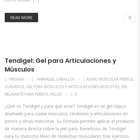
READ MORE
Tendigel: Gel para Articulaciones y
Músculos
VIRGINIA
ANIMALES
,
CABALLOS
ALIVIO MUSCULAR PERROS
,
CUIDADOS
,
GEL PARA MÚSCULOS Y ARTICULACIONES MASCOTAS
,
GEL
RELAJANTE PARA PERROS
,
SALUD
0
¿Qué es Tendigel y para qué sirve? Tendigel es un gel tópico
diseñado para cuidar músculos, tendones y articulaciones en
perros y otras mascotas. Su fórmula permite aplicar el producto
de manera directa sobre la piel para: Beneficios de Tendigel
para tu mascota Alivio de molestias musculares tras ejercicio