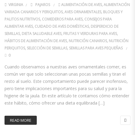
VIRGINIA
PAJAROS
ALIMENTACIÓN DE AVES
,
ALIMENTACIÓN
VARIADA CANARIOS Y PERIQUITOS
,
AVES ORNAMENTALES
,
BLOQUES Y
PALITOS NUTRITIVOS
,
COMEDEROS PARA AVES
,
CONSEJOS PARA
ALIMENTAR AVES
,
CUIDADO DE AVES DOMÉSTICAS
,
DESPERDICIO DE
SEMILLAS
,
DIETA SALUDABLE AVES
,
FRUTAS Y VERDURAS PARA AVES
,
HÁBITOS DE ALIMENTACIÓN DE AVES
,
NUTRICIÓN CANARIOS
,
NUTRICIÓN
PERIQUITOS
,
SELECCIÓN DE SEMILLAS
,
SEMILLAS PARA AVES PEQUEÑAS
0
Cuando observamos a nuestras aves ornamentales comer, es
común ver que solo seleccionan unas pocas semillas y tiran el
resto al suelo. Este comportamiento puede parecer inofensivo,
pero tiene implicaciones importantes para su salud y para la
higiene de la jaula. En este artículo te contamos cómo entender
este hábito, cómo ofrecer una dieta equilibrada […]
READ MORE