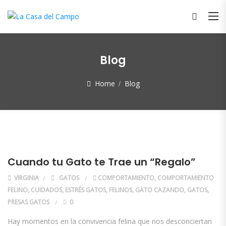
Blog
Home
Blog
Blog
Cuando tu Gato te Trae un “Regalo”
VIRGINIA
GATOS
COMPORTAMIENTO
,
COMPORTAMIENTO
FELINO
,
CUIDADOS
,
ESTRÉS GATOS
,
FELINOS
,
GATO CAZANDO
,
GATOS
,
PRESAS GATOS
0
Hay momentos en la convivencia felina que nos desconciertan