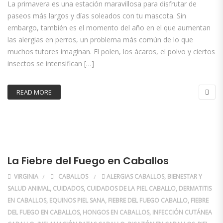
La primavera es una estación maravillosa para disfrutar de
paseos más largos y días soleados con tu mascota. Sin
embargo, también es el momento del año en el que aumentan
las alergias en perros, un problema más común de lo que
muchos tutores imaginan. El polen, los ácaros, el polvo y ciertos
insectos se intensifican […]
READ MORE
La Fiebre del Fuego en Caballos
VIRGINIA
CABALLOS
ALERGIAS CABALLOS
,
BIENESTAR Y
SALUD ANIMAL
,
CUIDADOS
,
CUIDADOS DE LA PIEL CABALLO
,
DERMATITIS
EN CABALLOS
,
EQUINOS PIEL SANA
,
FIEBRE DEL FUEGO CABALLO
,
FIEBRE
DEL FUEGO EN CABALLOS
,
HONGOS EN CABALLOS
,
INFECCIÓN CUTÁNEA