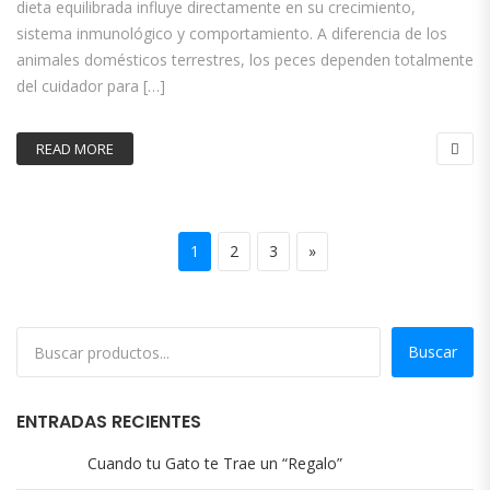
dieta equilibrada influye directamente en su crecimiento,
sistema inmunológico y comportamiento. A diferencia de los
animales domésticos terrestres, los peces dependen totalmente
del cuidador para […]
READ MORE
Paginación de entradas
Page
Page
Page
Next page
1
2
3
»
Buscar
ENTRADAS RECIENTES
Cuando tu Gato te Trae un “Regalo”