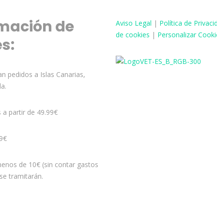
mación de
Aviso
Legal
|
Política de Privaci
de cookies
|
Personalizar Cooki
és:
n pedidos a Islas Canarias,
la.
s a partir de 49.99€
99€
enos de 10€ (sin contar gastos
se tramitarán.