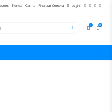
Deseos
Tienda
Carrito
Finalizar Compra
Login
0
0