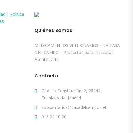
dad
|
Política
es
Quiénes Somos
MEDICAMENTOS VETERINARIOS – LA CASA
DEL CAMPO – Productos para mascotas
Fuenlabrada
Contacto
C/ de la Constitución, 2, 28944
Fuenlabrada, Madrid
zoosanitarios@casadelcampo.net
916 90 10 90