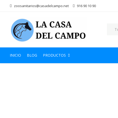
zoosanitarios@casadelcampo.net
916 90 10 90
INICIO
BLOG
PRODUCTOS