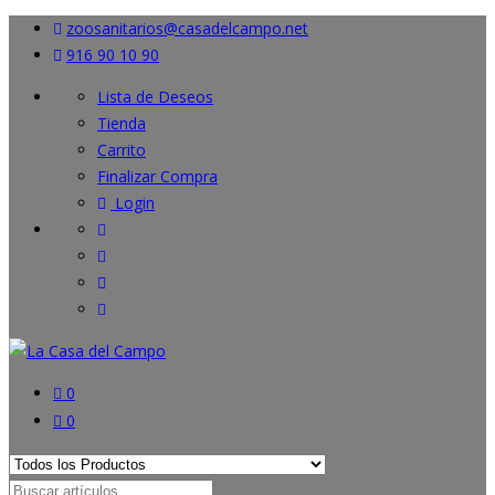
zoosanitarios@casadelcampo.net
916 90 10 90
Lista de Deseos
Tienda
Carrito
Finalizar Compra
Login
0
0
Search