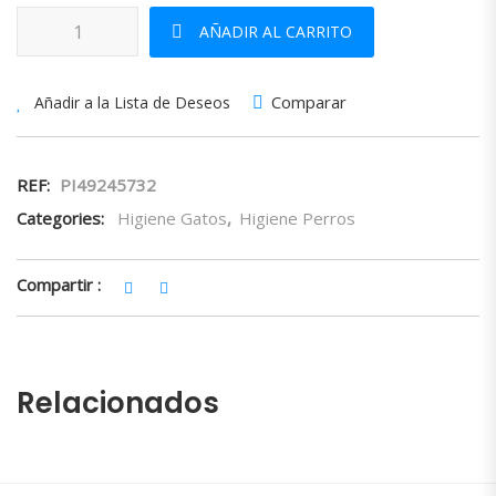
Champú lavado en seco cantidad
AÑADIR AL CARRITO
Comparar
Añadir a la Lista de Deseos
REF:
PI49245732
Categories:
Higiene Gatos
,
Higiene Perros
Compartir :
Relacionados