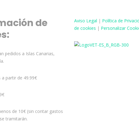
mación de
Aviso
Legal
|
Política de Privaci
de cookies
|
Personalizar Cooki
és:
n pedidos a Islas Canarias,
la.
s a partir de 49.99€
99€
enos de 10€ (sin contar gastos
se tramitarán.