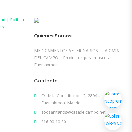
dad
|
Política
es
Quiénes Somos
MEDICAMENTOS VETERINARIOS – LA CASA
DEL CAMPO – Productos para mascotas
Fuenlabrada
Contacto
C/ de la Constitución, 2, 28944
Fuenlabrada, Madrid
zoosanitarios@casadelcampo.net
916 90 10 90