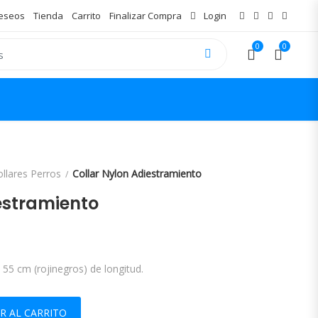
Deseos
Tienda
Carrito
Finalizar Compra
Login
0
0
ollares Perros
Collar Nylon Adiestramiento
estramiento
 55 cm (rojinegros) de longitud.
tidad
R AL CARRITO