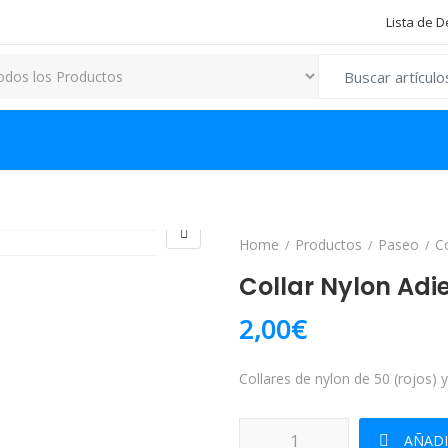
Lista de 
Search for:
Home
Productos
Paseo
C
Collar Nylon Adi
2,00
€
Collares de nylon de 50 (rojos) y
Collar Nylon Adiestramiento can
AÑADI