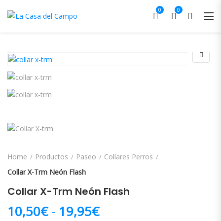
0
0
Home
Productos
Paseo
Collares Perros
Collar X-Trm Neón Flash
Collar X-Trm Neón Flash
Rango de precios: d
10,50
€
-
19,95
€