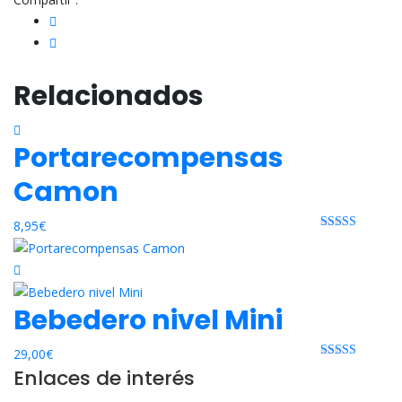
Relacionados
Portarecompensas
Camon
8,95
€
Rated 0 out
of 5
Bebedero nivel Mini
29,00
€
Rated 0 out
Enlaces de interés
of 5