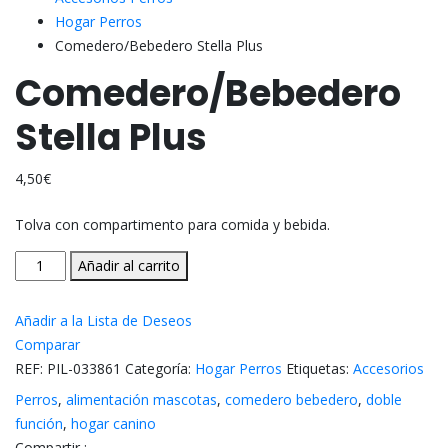
Hogar Perros
Comedero/Bebedero Stella Plus
Comedero/Bebedero
Stella Plus
4,50
€
Tolva con compartimento para comida y bebida.
Comedero/Bebedero
Añadir al carrito
Stella
Plus
Añadir a la Lista de Deseos
cantidad
Comparar
REF:
PIL-033861
Categoría:
Hogar Perros
Etiquetas:
Accesorios
Perros
,
alimentación mascotas
,
comedero bebedero
,
doble
función
,
hogar canino
Compartir :