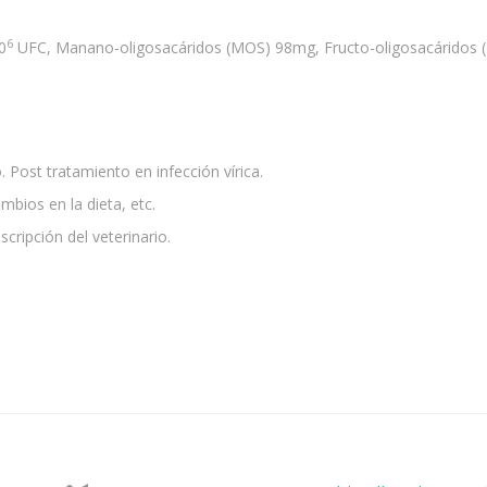
6
0
UFC, Manano-oligosacáridos (MOS) 98mg, Fructo-oligosacáridos (
 Post tratamiento en infección vírica.
mbios en la dieta, etc.
cripción del veterinario.