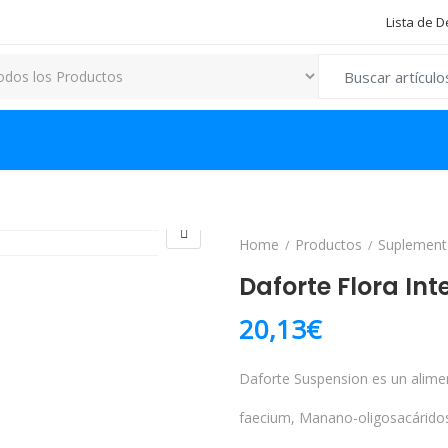
Lista de 
Search for:
Home
Productos
Suplement
Daforte Flora Int
20,13
€
Daforte Suspension es un alime
faecium, Manano-oligosacáridos, 