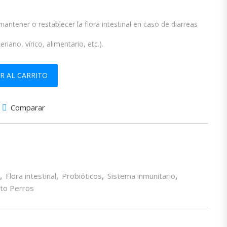
antener o restablecer la flora intestinal en caso de diarreas
riano, vírico, alimentario, etc.).
ntidad
R AL CARRITO
Comparar
,
Flora intestinal
,
Probióticos
,
Sistema inmunitario
,
to Perros