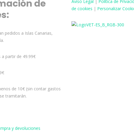
mación de
Aviso
Legal
|
Política de Privaci
de cookies
|
Personalizar Cooki
és:
n pedidos a Islas Canarias,
la.
s a partir de 49.99€
99€
enos de 10€ (sin contar gastos
se tramitarán.
compra y devoluciones