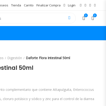
Deseos
Tienda
Carrito
Finalizar Compra
Login
0
0
os
Digestión
Daforte Flora Intestinal 50ml
estinal 50ml
nto complementario que contiene Attapulguita, Enterococcus
cloruro potásico y sódico y zinc para el control de la diarrea