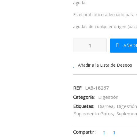
aguda.
Es el probiótico adecuado para m
agudas de cualquier origen (bacte
Daforte Flora Intestinal 50ml ca
AÑADI
Añadir a la Lista de Deseos
REF:
LAB-18267
Categoría:
Digestión
Etiquetas:
Diarrea
,
Digestión
Suplemento Gatos
,
Suplemen
Compartir :