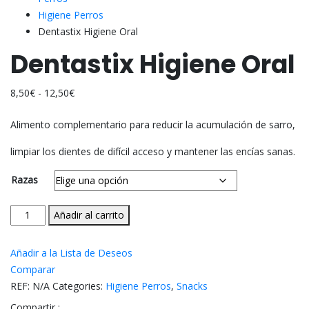
Higiene Perros
Dentastix Higiene Oral
Dentastix Higiene Oral
Rango
8,50
€
-
12,50
€
de
Alimento complementario para reducir la acumulación de sarro,
precios:
desde
limpiar los dientes de difícil acceso y mantener las encías sanas.
8,50€
hasta
Razas
12,50€
Dentastix
Añadir al carrito
Higiene
Oral
Añadir a la Lista de Deseos
cantidad
Comparar
REF:
N/A
Categories:
Higiene Perros
,
Snacks
Compartir :