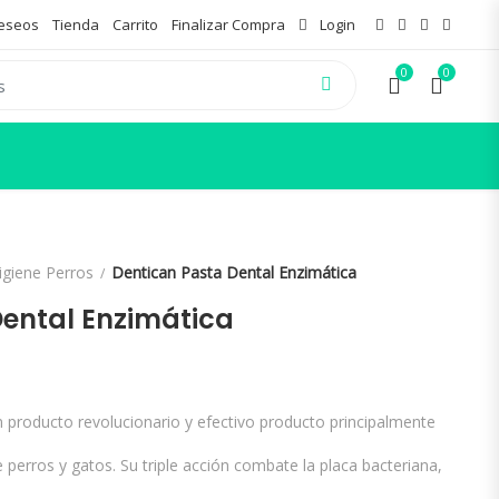
Deseos
Tienda
Carrito
Finalizar Compra
Login
0
0
igiene Perros
Dentican Pasta Dental Enzimática
Dental Enzimática
go de precios: desde 7,25€ hasta 10
 producto revolucionario y efectivo producto principalmente
 perros y gatos. Su triple acción combate la placa bacteriana,