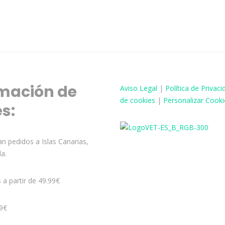
mación de
Aviso
Legal
|
Política de Privaci
de cookies
|
Personalizar Cooki
és:
n pedidos a Islas Canarias,
la.
s a partir de 49.99€
99€