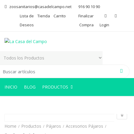
zoosanitarios@casadelcampo.net
916 90 10 90
Lista de
Tienda
Carrito
Finalizar
Deseos
Compra
Login
arch for:
INICIO
BLOG
PRODUCTOS
Home
Productos
Pájaros
Accesorios Pájaros