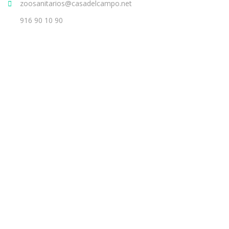
zoosanitarios@casadelcampo.net
916 90 10 90