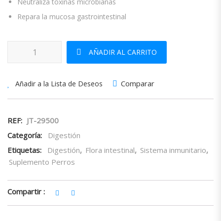
Neutraliza toxinas microbianas
Repara la mucosa gastrointestinal
Gastro Pharma 55ml cantidad
AÑADIR AL CARRITO
Comparar
Añadir a la Lista de Deseos
REF:
JT-29500
Categoría:
Digestión
Etiquetas:
Digestión
,
Flora intestinal
,
Sistema inmunitario
,
Suplemento Perros
Compartir :