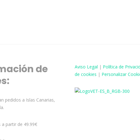
mación de
Aviso
Legal
|
Política de Privaci
de cookies
|
Personalizar Cooki
és:
n pedidos a Islas Canarias,
la.
s a partir de 49.99€