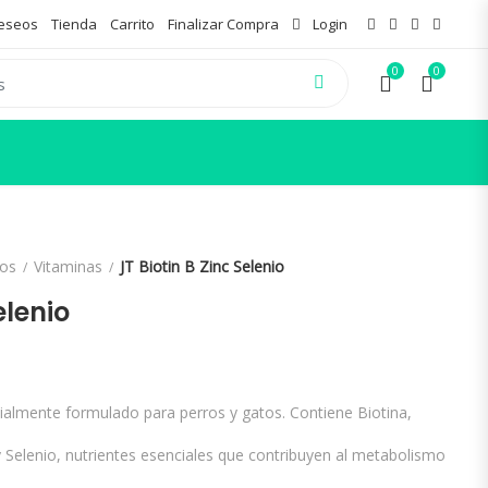
Deseos
Tienda
Carrito
Finalizar Compra
Login
0
0
os
Vitaminas
JT Biotin B Zinc Selenio
elenio
almente formulado para perros y gatos. Contiene Biotina,
y Selenio, nutrientes esenciales que contribuyen al metabolismo