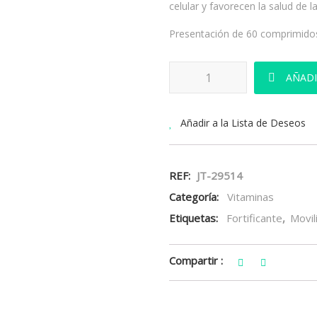
celular y favorecen la salud de la
Presentación de 60 comprimido
JT Biotin B Zinc Selenio cantidad
AÑADI
Añadir a la Lista de Deseos
REF:
JT-29514
Categoría:
Vitaminas
Etiquetas:
Fortificante
,
Movil
Compartir :