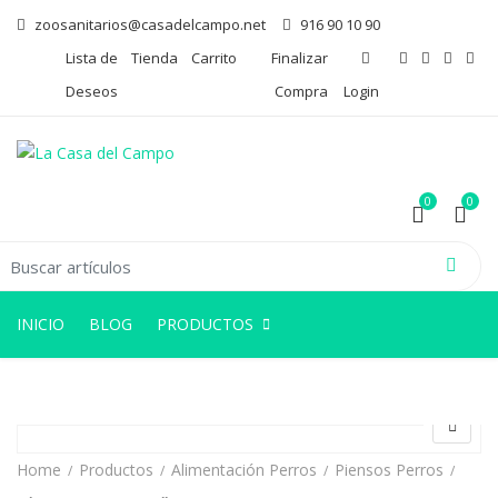
zoosanitarios@casadelcampo.net
916 90 10 90
Lista de
Tienda
Carrito
Finalizar
Deseos
Compra
Login
0
0
arch for:
0
0
INICIO
BLOG
PRODUCTOS
Home
Productos
Alimentación Perros
Piensos Perros