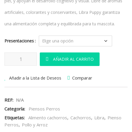
piel, y apoyan el desarrollo cognitivo y visual. Libre de aromas
artificiales, colorantes y conservantes, Libra Puppy garantiza
una alimentación completa y equilibrada para tu mascota.
Presentaciones
Libra Dog Puppy Pollo y Arroz cantidad
AÑADIR AL CARRITO
Comparar
Añadir a la Lista de Deseos
REF:
N/A
Categoría:
Piensos Perros
Etiquetas:
Alimento cachorros
,
Cachorros
,
Libra
,
Pienso
Perros
,
Pollo y Arroz