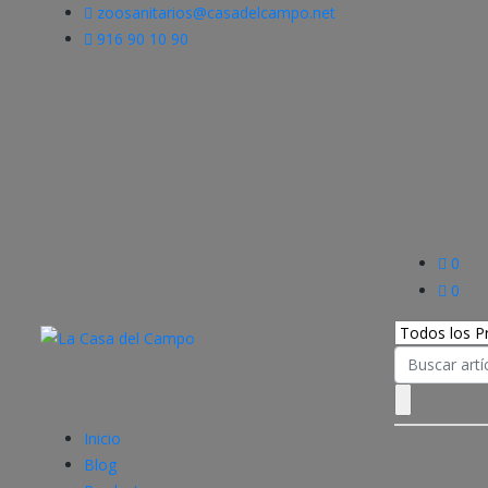
zoosanitarios@casadelcampo.net
916 90 10 90
0
0
Search
for:
Inicio
Blog