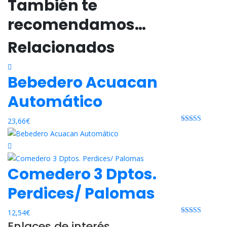
También te
recomendamos…
Relacionados
Bebedero Acuacan
Automático
23,66
€
Rated 0 out
of 5
Comedero 3 Dptos.
Perdices/ Palomas
12,54
€
Rated 0 out
Enlaces de interés