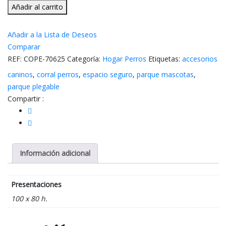
Parque
Añadir al carrito
Hexagonal
cantidad
Añadir a la Lista de Deseos
Comparar
REF:
COPE-70625
Categoría:
Hogar Perros
Etiquetas:
accesorios
caninos
,
corral perros
,
espacio seguro
,
parque mascotas
,
parque plegable
Compartir :
Información adicional
Presentaciones
100 x 80 h.