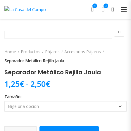
9+
0
Home
Productos
Pájaros
Accesorios Pájaros
Separador Metálico Rejilla Jaula
Separador Metálico Rejilla Jaula
Rango de precios: desd
1,25
€
-
2,50
€
Tamaño
Separador Metálico Rejilla Jaula cantidad