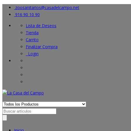
zoosanitarios@casadelcampo.net
916 90 10 90
Lista de Deseos
Tienda
Carrito
Finalizar Compra
Login
Search
for:
Inicio