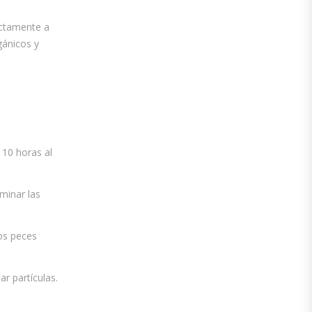
ectamente a
gánicos y
y 10 horas al
minar las
os peces
ar partículas.