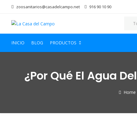
zoosanitarios@casadelcampo.net
916 90 10 90
INICIO
BLOG
PRODUCTOS
¿Por Qué El Agua De
Home