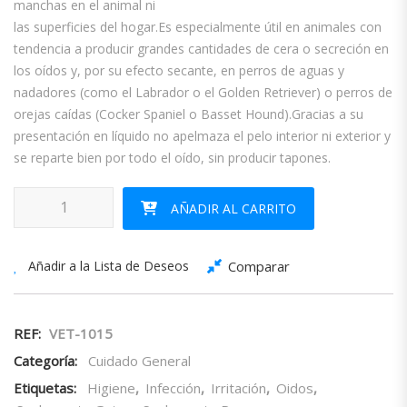
manchas en el animal ni
las superficies del hogar.Es especialmente útil en animales con
tendencia a producir grandes cantidades de cera o secreción en
los oídos y, por su efecto secante, en perros de aguas y
nadadores (como el Labrador o el Golden Retriever) o perros de
orejas caídas (Cocker Spaniel o Basset Hound).Gracias a su
presentación en líquido no apelmaza el pelo interior ni exterior y
se reparte bien por todo el oído, sin producir tapones.
Abelia Glycozoo 118ml cantidad
AÑADIR AL CARRITO
Añadir a la Lista de Deseos
Comparar
REF:
VET-1015
Categoría:
Cuidado General
Etiquetas:
Higiene
,
Infección
,
Irritación
,
Oidos
,