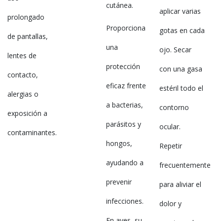
cutánea.
aplicar varias
prolongado
Proporciona
gotas en cada
de pantallas,
una
ojo. Secar
lentes de
protección
con una gasa
contacto,
eficaz frente
estéril todo el
alergias o
a bacterias,
contorno
exposición a
parásitos y
ocular.
contaminantes.
hongos,
Repetir
ayudando a
frecuentemente
prevenir
para aliviar el
infecciones.
dolor y
En aves, su