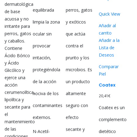
dermatológica
equilibrada
perros, gatos
de base
Quick View
acuosa y no
limpia la zona
y exóticos
Añadir al
irritante para
carrito
perros, gatos
ocular sin
que actúa
Añadir a la
y caballos.
provocar
contra el
Lista de
Contiene
Deseos
Ácido Bórico
irritación,
prurito y los
y Ácido
Comparar
protegiéndola
microbios. Es
Glicólico y
Piel
ejerce una
de la acción
un producto
acción
Coatex
cerumenolítica,
nociva de los
altamente
20,41
€
lipolítica y
contaminantes
seguro con
secante para
Coatex es un
el
externos.
efecto
complemento
mantenimiento
de las
secante y
N-Acetil-
dietético
condiciones