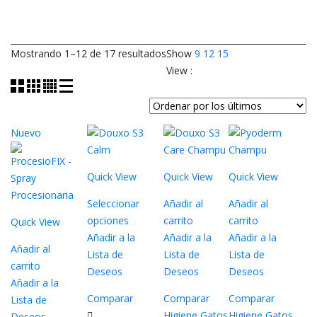
Ordenado
Mostrando 1–12 de 17 resultados
Show
9
12
15
por
View :
los
últimos
Nuevo
Quick View
Quick View
Quick View
Seleccionar
Añadir al
Añadir al
opciones
carrito
carrito
Quick View
Este
Añadir a la
Añadir a la
Añadir a la
Añadir al
producto
Lista de
Lista de
Lista de
carrito
tiene
Deseos
Deseos
Deseos
Añadir a la
múltiples
Comparar
Comparar
Comparar
Lista de
variantes.
Higiene Gatos
Higiene Gatos
Deseos