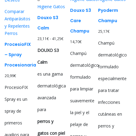
Las
Higiene Gatos
opciones
Douxo S3
Pyoderm
Comparar
se
Douxo S3
Antiparásitos
Care
Champu
pueden
y Repelentes
Calm
Champu
elegir
25,17
€
Perros
en
Rango
23,11
€
-
41,25
€
14,70
€
Champú
ProcesioFIX
la
de
DOUXO S3
página
Champú
precios:
– Spray
dermatológico
de
desde
Calm
Procesionaria
dermatológico
formulado
producto
23,11€
es una gama
hasta
20,99
€
formulado
especialmente
41,25€
dermatológica
ProcesioFIX
para limpiar
para tratar
avanzada
Spray es un
suavemente
infecciones
para
spray de
la piel y el
cutáneas en
perros y
primeros
pelaje de
perros y
gatos con piel
auxilios para