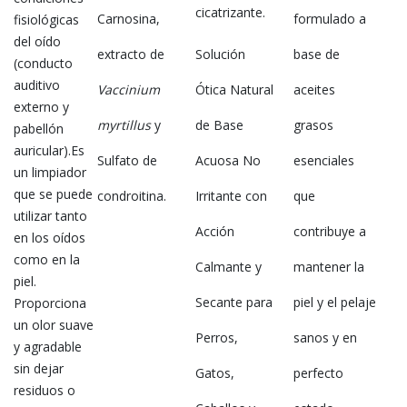
cicatrizante.
Carnosina,
formulado a
fisiológicas
del oído
extracto de
Solución
base de
(conducto
auditivo
Vaccinium
Ótica Natural
aceites
externo y
myrtillus
y
de Base
grasos
pabellón
auricular).Es
Sulfato de
Acuosa No
esenciales
un limpiador
que se puede
condroitina.
Irritante con
que
utilizar tanto
Acción
contribuye a
en los oídos
como en la
Calmante y
mantener la
piel.
Secante para
piel y el pelaje
Proporciona
un olor suave
Perros,
sanos y en
y agradable
sin dejar
Gatos,
perfecto
residuos o