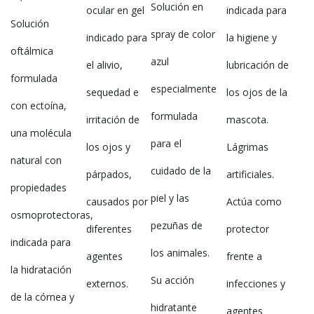
Solución en
ocular en gel
indicada para
Solución
spray de color
indicado para
la higiene y
oftálmica
azul
el alivio,
lubricación de
formulada
especialmente
sequedad e
los ojos de la
con ectoína,
formulada
irritación de
mascota.
una molécula
para el
los ojos y
Lágrimas
natural con
cuidado de la
párpados,
artificiales.
propiedades
piel y las
causados por
Actúa como
osmoprotectoras,
pezuñas de
diferentes
protector
indicada para
los animales.
agentes
frente a
la hidratación
Su acción
externos.
infecciones y
de la córnea y
hidratante
agentes