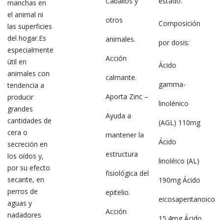
Caballos y
estado.
manchas en
el animal ni
otros
Composición
las superficies
del hogar.Es
animales.
por dosis:
especialmente
Acción
útil en
Ácido
animales con
calmante.
gamma-
tendencia a
Aporta Zinc –
producir
linolénico
grandes
Ayuda a
cantidades de
(AGL) 110mg
cera o
mantener la
Ácido
secreción en
estructura
los oídos y,
linoléico (AL)
por su efecto
fisiológica del
secante, en
190mg Ácido
perros de
epitelio.
eicosapentanoico
aguas y
Acción
nadadores
15.4mg Ácido