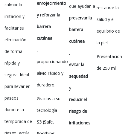
enrojecimiento
calmar la
que ayudan a
restaurar la
y reforzar la
irritación y
preservar la
salud y el
barrera
facilitar su
barrera
equilibrio de
cutánea
eliminación
cutánea
la piel.
,
de forma
,
Presentación
proporcionando
rápida y
evitar la
de 250 ml.
alivio rápido y
segura. Ideal
sequedad
duradero.
para llevar en
y
paseos
Gracias a su
reducir el
durante la
tecnología
riesgo de
temporada de
S3 (Safe,
irritaciones
riesgo, actúa
Soothing,