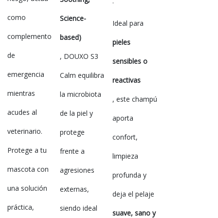
.
como
Science-
Ideal para
complemento
based)
pieles
de
, DOUXO S3
sensibles o
emergencia
Calm equilibra
reactivas
mientras
la microbiota
, este champú
acudes al
de la piel y
aporta
veterinario.
protege
confort,
Protege a tu
frente a
limpieza
mascota con
agresiones
profunda y
una solución
externas,
deja el pelaje
práctica,
siendo ideal
suave, sano y