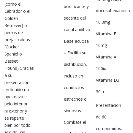
(como el
acidificante y
docosahexanoico
Labrador o el
secante del
Golden
10.3mg
Retriever) o
canal auditivo.
perros de
Vitamina E
orejas caídas
Base acuosa
10mg
(Cocker
– Facilita su
Spaniel o
Vitamina A
Basset
distribución,
Hound).Gracias
100iu
a su
incluso en
Vitamina D3
presentación
conductos
en líquido no
30iu
apelmaza el
estrechos o
pelo interior
Presentación
sinuosos.
ni exterior y
de 60
se reparte
Combate el
bien por todo
comprimidos.
el oído, sin