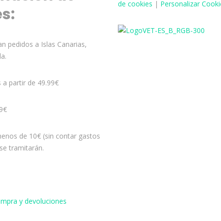
de cookies
|
Personalizar Cooki
és:
n pedidos a Islas Canarias,
la.
s a partir de 49.99€
99€
enos de 10€ (sin contar gastos
se tramitarán.
compra y devoluciones