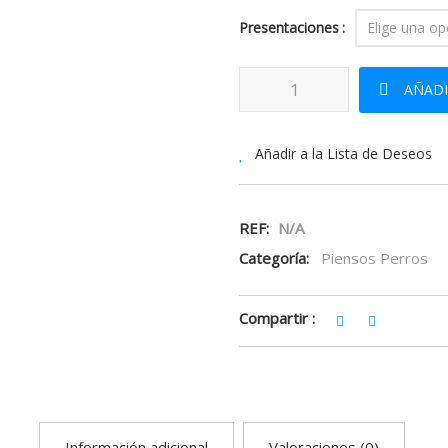
Presentaciones
Advance Dog Senior Medium ca
AÑADI
Añadir a la Lista de Deseos
REF:
N/A
Categoría:
Piensos Perros
Compartir :
Información adicional
Valoraciones (0)