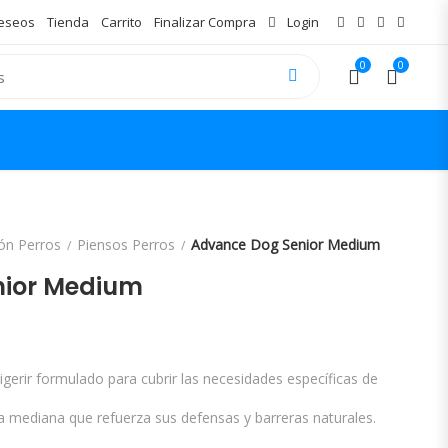
Deseos
Tienda
Carrito
Finalizar Compra
Login
0
0
ón Perros
Piensos Perros
Advance Dog Senior Medium
nior Medium
ango de precios: desde 19,99€ hasta 
igerir formulado para cubrir las necesidades específicas de
 mediana que refuerza sus defensas y barreras naturales.