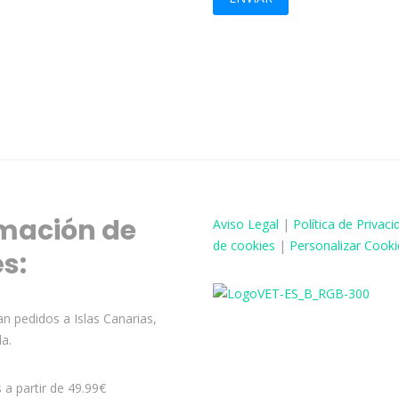
mación de
Aviso
Legal
|
Política de Privaci
de cookies
|
Personalizar Cooki
és:
n pedidos a Islas Canarias,
la.
s a partir de 49.99€