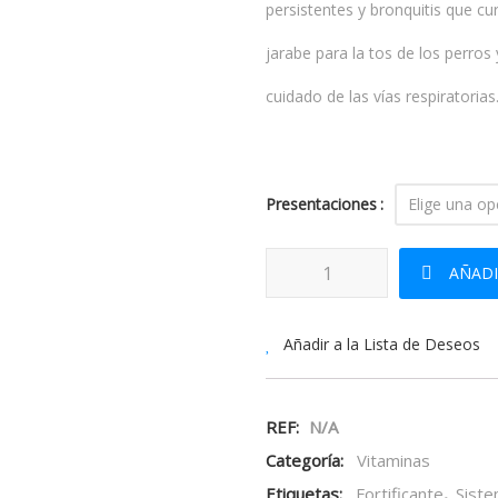
persistentes y bronquitis que 
jarabe para la tos de los perros
cuidado de las vías respiratorias
Presentaciones
Anima Strath Tomillo cantidad
AÑADI
Añadir a la Lista de Deseos
REF:
N/A
Categoría:
Vitaminas
Etiquetas:
Fortificante
,
Siste