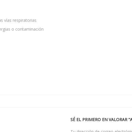
 vías respiratorias
lergias o contaminación
SÉ EL PRIMERO EN VALORAR 
Tu dirección de correo electróni