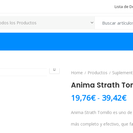
Lista de 
Search for:
Home
Productos
Suplement
Anima Strath Tom
R
19,76
€
-
39,42
€
Anima-Strath Tomillo es uno de
más completo y efectivo, que fac