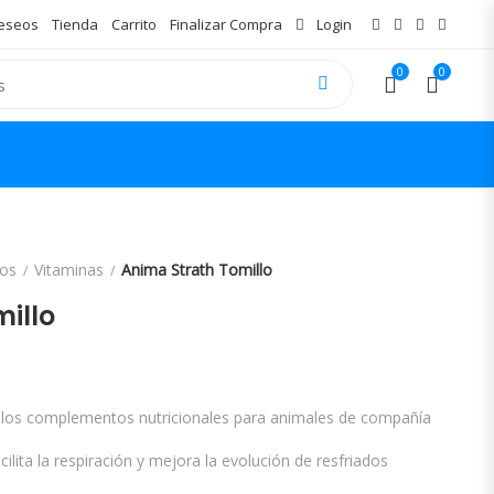
Deseos
Tienda
Carrito
Finalizar Compra
Login
0
0
os
Vitaminas
Anima Strath Tomillo
illo
ango de precios: desde 19,76€ hasta 
 los complementos nutricionales para animales de compañía
ilita la respiración y mejora la evolución de resfriados