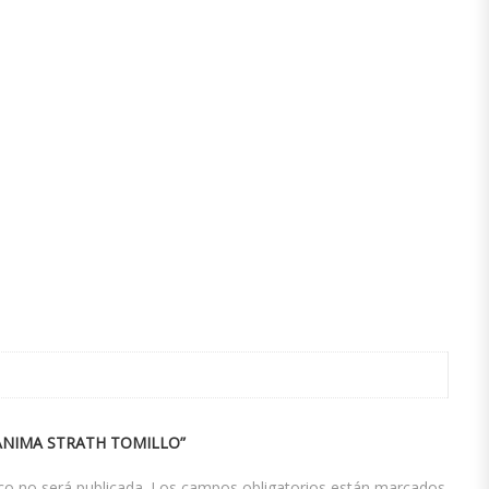
“ANIMA STRATH TOMILLO”
co no será publicada.
Los campos obligatorios están marcados