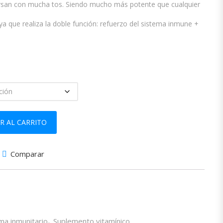
cursan con mucha tos. Siendo mucho más potente que cualquier
 ya que realiza la doble función: refuerzo del sistema inmune +
.
R AL CARRITO
Comparar
ma inmunitario
,
Suplemento vitamínico