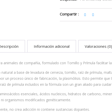
Compartir :
Descripción
Información adicional
Valoraciones (0
animales de compañía, formulado con Tomillo y Prímula facilitar la hi
natural a base de levadura de cerveza, tomillo, raíz de prímula, malt
 por un proceso único de fabricación, la plasmólisis. Esto permite qu
raíz de prímula incluidos en la fórmula son un gran aliado para cuidar 
 aminoácidos esenciales, ácidos nucleicos, hidratos de carbono, min
s ni organismos modificados genéticamente.
lente, no crea adicción ni contiene sustancias dopantes.