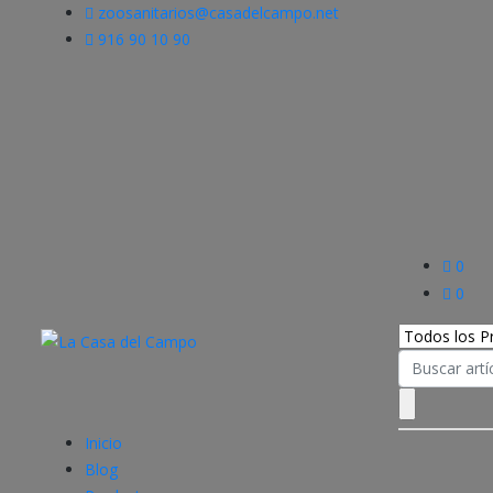
zoosanitarios@casadelcampo.net
916 90 10 90
0
0
Search
for:
Inicio
Blog