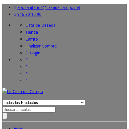
zoosanitarios@casadelcampo.net
916 90 10 90
Lista de Deseos
Tienda
Carrito
Finalizar Compra
Login
Search
for:
Inicio