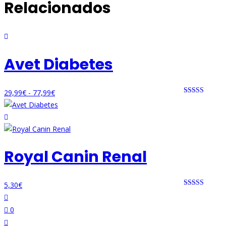
Relacionados
Avet Diabetes
Rango
29,99
€
-
77,99
€
Rated 0 out
de
of 5
precios:
desde
29,99€
Royal Canin Renal
hasta
77,99€
5,30
€
Rated 0 out
of 5
0