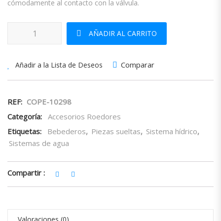
cómodamente al contacto con la válvula.
Bebedero Chupete Mod.w-2000 cantidad
AÑADIR AL CARRITO
Comparar
Añadir a la Lista de Deseos
REF:
COPE-10298
Categoría:
Accesorios Roedores
Etiquetas:
Bebederos
,
Piezas sueltas
,
Sistema hídrico
,
Sistemas de agua
Compartir :
Valoraciones (0)