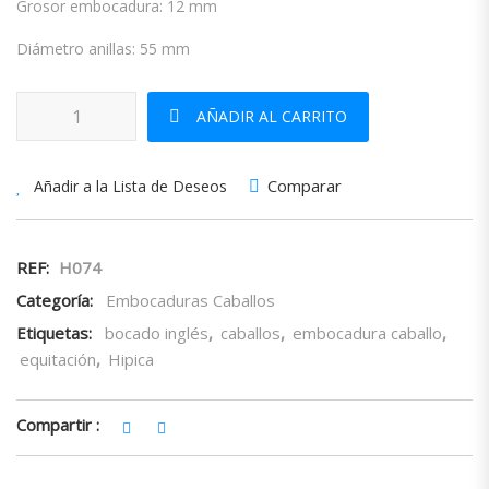
Grosor embocadura: 12 mm
Diámetro anillas: 55 mm
Bocado Ingles Sefton Anilla cantidad
AÑADIR AL CARRITO
Comparar
Añadir a la Lista de Deseos
REF:
H074
Categoría:
Embocaduras Caballos
Etiquetas:
bocado inglés
,
caballos
,
embocadura caballo
,
equitación
,
Hipica
Compartir :