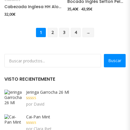
Bocado Inglés Sefton Pelham
Cabezada Inglesa HH Alomada Sin Cierrabocas
Rango de precios: des
35,40
€
43,95
€
-
32,00
€
1
2
3
4
→
Buscar
VISTO RECIENTEMENTE
Jeringa Garrocha 26 Ml
Valorado con
por David
5
de 5
Cai-Pan Mint
Valorado con
por Clara Ibet