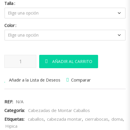
Talla
Color
Cabezada HH Alomada con Cierrabocas cantidad
AÑADIR AL CARRITO
Comparar
Añadir a la Lista de Deseos
REF:
N/A
Categoría:
Cabezadas de Montar Caballos
Etiquetas:
caballos
,
cabezada montar
,
cierrabocas
,
doma
,
Hipica