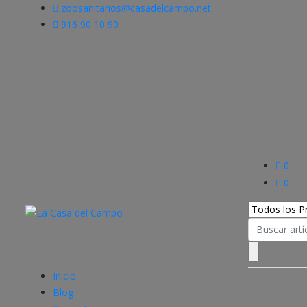
zoosanitarios@casadelcampo.net
916 90 10 90
0
0
Search
for:
Inicio
Blog