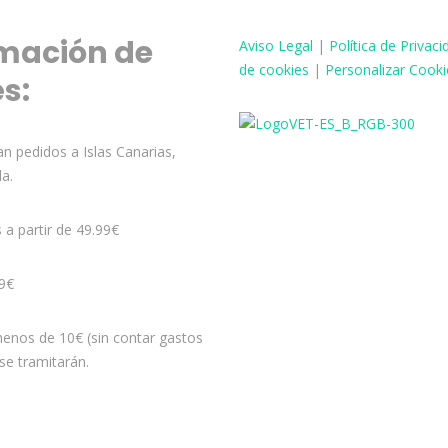
mación de
Aviso
Legal
|
Política de Privaci
de cookies
|
Personalizar Cooki
és:
n pedidos a Islas Canarias,
la.
s a partir de 49.99€
99€
enos de 10€ (sin contar gastos
se tramitarán.