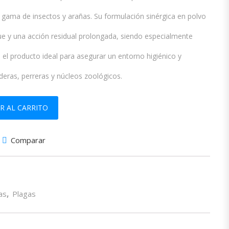
 gama de insectos y arañas. Su formulación sinérgica en polvo
e y una acción residual prolongada, siendo especialmente
s el producto ideal para asegurar un entorno higiénico y
deras, perreras y núcleos zoológicos.
 Para Espolvoreo 1KG cantidad
R AL CARRITO
Comparar
as
,
Plagas