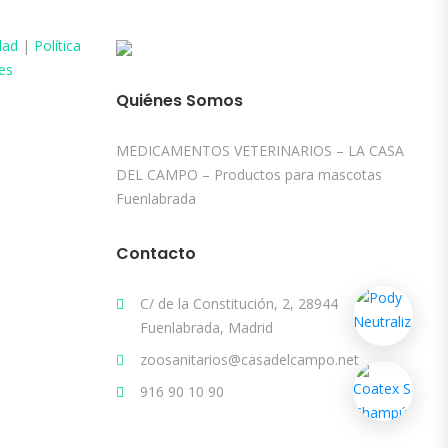
dad
|
Política
es
Quiénes Somos
MEDICAMENTOS VETERINARIOS – LA CASA
DEL CAMPO – Productos para mascotas
Fuenlabrada
Contacto
C/ de la Constitución, 2, 28944
Fuenlabrada, Madrid
zoosanitarios@casadelcampo.net
916 90 10 90