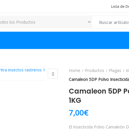
Lista de 
Search for:
Home
Productos
Plagas
I
Camaleon 5DP Polvo Insecticid
Camaleon 5DP Po
1KG
7,00
€
El Insecticida Polvo Camaleón D