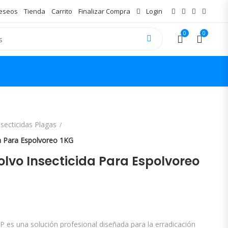
Deseos
Tienda
Carrito
Finalizar Compra
Login
0
0
nsecticidas Plagas
a Para Espolvoreo 1KG
lvo Insecticida Para Espolvoreo
P es una solución profesional diseñada para la erradicación