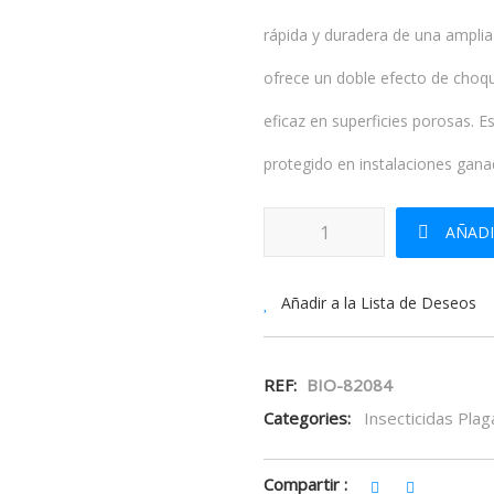
rápida y duradera de una amplia
ofrece un doble efecto de choqu
eficaz en superficies porosas. E
protegido en instalaciones gana
Camaleon 5DP Polvo Insecticida
AÑADI
Añadir a la Lista de Deseos
REF:
BIO-82084
Categories:
Insecticidas Plag
Compartir :