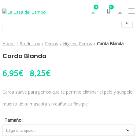
0
0
Home
Productos
Perros
Higiene Perros
Carda Blanda
Carda Blanda
Rango de precios: desd
6,95
€
-
8,25
€
Carda suave para perros que te permite eliminar el pelo y subpelo
muerto de tu mascota sin dañar su fina piel.
Tamaño