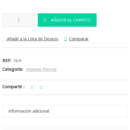
Carda Blanda cantidad
AÑADIR AL CARRITO
Comparar
Añadir a la Lista de Deseos
REF:
N/A
Categoría:
Higiene Perros
Compartir :
Información adicional