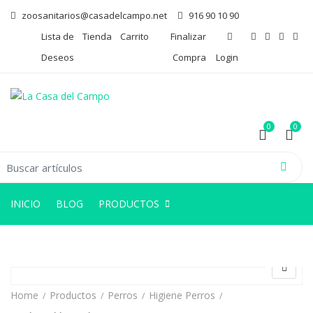
zoosanitarios@casadelcampo.net
916 90 10 90
Lista de
Tienda
Carrito
Finalizar
Deseos
Compra
Login
0
0
arch for:
0
0
INICIO
BLOG
PRODUCTOS
Home
Productos
Perros
Higiene Perros