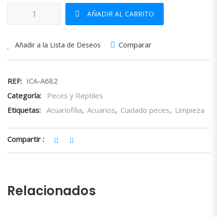
Cepillo Limpieza Fluval cantidad
AÑADIR AL CARRITO
Comparar
Añadir a la Lista de Deseos
REF:
ICA-A682
Categoría:
Peces y Reptiles
Etiquetas:
Acuariofilia
,
Acuarios
,
Cuidado peces
,
Limpieza
Compartir :
Relacionados