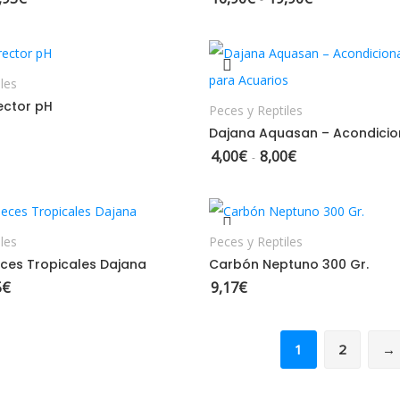
AÑADIR AL CARRITO
SELECCIONAR OPCION
les
ector pH
Peces y Reptiles
4,00
€
8,00
€
Rango de precios: 
-
ELECCIONAR OPCIONES
AÑADIR AL CARRITO
les
Peces y Reptiles
ces Tropicales Dajana
Carbón Neptuno 300 Gr.
5
€
9,17
€
Rango de precios: desde 3,95€ hasta 6,95€
1
2
→