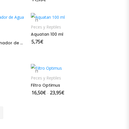
AÑADIR AL CARRITO
ES
Peces y Reptiles
Aquatan 100 ml
5,75
€
Dajana Aquasan – Acondicionador de Agua para Acuarios
desde 4,00€ hasta 8,00€
SELECCIONAR OPCIONES
Peces y Reptiles
Filtro Optimus
16,50
€
23,95
€
Rango de precios: desde 16,50€ hasta
-