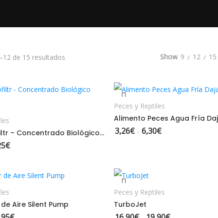
Ordenado por los últimos
Show
9
12
15
12 de 15 resultados
SELECCIONAR OPCION
ELECCIONAR OPCIONES
Peces y Reptiles
Alimento Peces Agua Fría Da
les
3,26
€
6,30
€
Rango de precios: 
-
Dajana Biofiltr – Concentrado Biológico Acuarios
25
€
Rango de precios: desde 6,61€ hasta 12,25€
ELECCIONAR OPCIONES
SELECCIONAR OPCION
les
Peces y Reptiles
de Aire Silent Pump
TurboJet
,95
€
16,90
€
19,90
€
Rango de precios: desde 12,95€ hasta 14,95€
Rango de precio
-