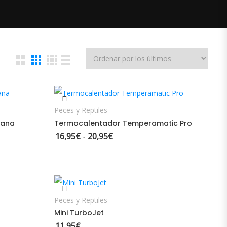
ES
SELECCIONAR OPCIONES
Peces y Reptiles
jana
Termocalentador Temperamatic Pro
16,95
€
20,95
€
desde 3,26€ hasta 6,30€
Rango de precios: desde 16,95€ hasta
-
ES
AÑADIR AL CARRITO
Peces y Reptiles
Mini TurboJet
11,95
€
s: desde 16,90€ hasta 19,90€