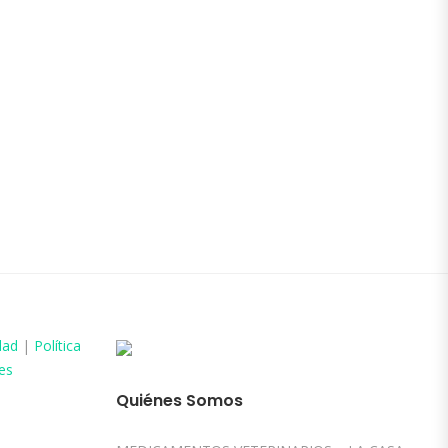
dad
|
Política
es
Quiénes Somos