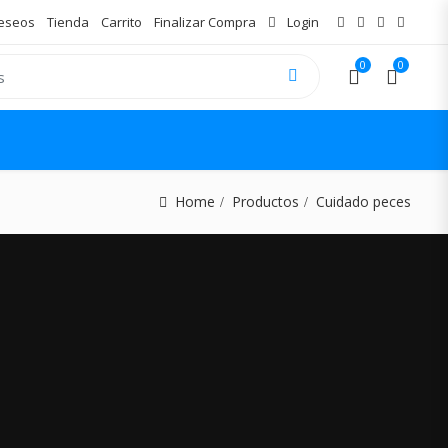
Deseos
Tienda
Carrito
Finalizar Compra
Login
0
0
Home
Productos
Cuidado peces