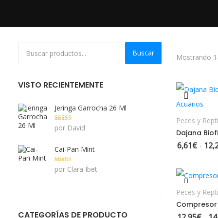
Buscar
Mostrando 1–
VISTO RECIENTEMENTE
S
Jeringa Garrocha 26 Ml
Peces y Repti
Valorado con
por David
5
de 5
6,61
€
12,
-
Cai-Pan Mint
S
Valorado con
por Clara Ibet
5
de 5
Peces y Repti
Compresor 
CATEGORÍAS DE PRODUCTO
12,95
€
14
-