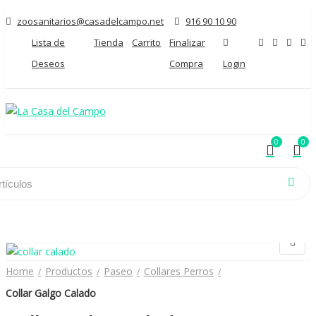
zoosanitarios@casadelcampo.net
916 90 10 90
Lista de
Tienda
Carrito
Finalizar
Deseos
Compra
Login
0
0
0
0
INICIO
BLOG
PRODUCTOS
Home
Productos
Paseo
Collares Perros
Collar Galgo Calado