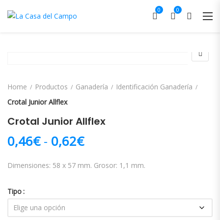
0
0
Home
Productos
Ganadería
Identificación Ganadería
Crotal Junior Allflex
Crotal Junior Allflex
Rango de precios: desd
0,46
€
-
0,62
€
Dimensiones: 58 x 57 mm. Grosor: 1,1 mm.
Tipo