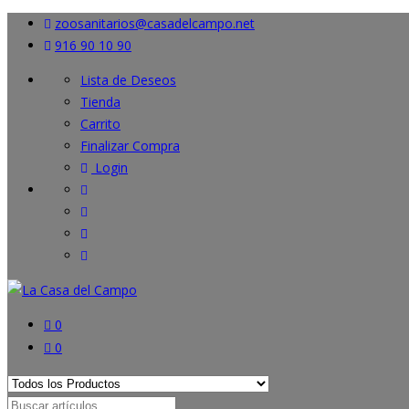
zoosanitarios@casadelcampo.net
916 90 10 90
Lista de Deseos
Tienda
Carrito
Finalizar Compra
Login
0
0
Search