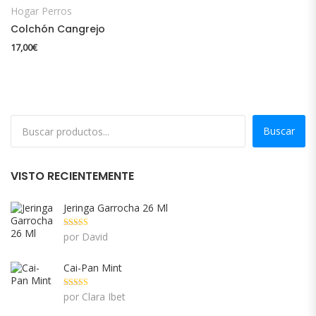
Hogar Perros
Colchón Cangrejo
17,00
€
Buscar
VISTO RECIENTEMENTE
Jeringa Garrocha 26 Ml
Valorado con
por David
5
de 5
Cai-Pan Mint
Valorado con
por Clara Ibet
5
de 5