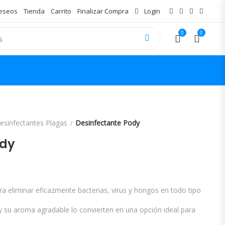
Deseos
Tienda
Carrito
Finalizar Compra
Login
0
0
esinfectantes Plagas
Desinfectante Pody
ody
a eliminar eficazmente bacterias, virus y hongos en todo tipo
 y su aroma agradable lo convierten en una opción ideal para