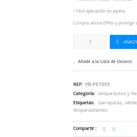
• Fácil aplicación en pipeta
Compra ahora Effitix y protege 
EFFITIX 26,8mg/240mg SOLUCI
AÑADI
Añadir a la Lista de Deseos
REF:
VB-PET035
Categoría:
Antiparásitos y R
Etiquetas:
Garrapatas
,
Medi
desparasitantes
Compartir :