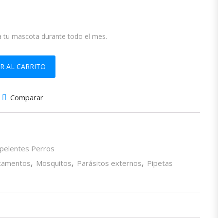
a tu mascota durante todo el mes.
ON PARA UNCION DORSAL PUNTUAL PARA PERROS MUY PEQUEÑOS, Ca
R AL CARRITO
Comparar
epelentes Perros
camentos
,
Mosquitos
,
Parásitos externos
,
Pipetas