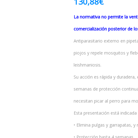
130,88
€
La normativa no permite la vent
comercialización posterior de l
Antiparasitario externo en pipet
piojos y repele mosquitos y fl
leishmaniosis.
Su acción es rápida y duradera,
semanas de protección continua.
necesitan picar al perro para mor
Esta presentación está indicada 
• Elimina pulgas y garrapatas, 
• Protección hasta 4 semanas