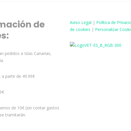
mación de
Aviso
Legal
|
Política de Privaci
de cookies
|
Personalizar Cooki
és:
n pedidos a Islas Canarias,
la.
s a partir de 49.99€
99€
enos de 10€ (sin contar gastos
se tramitarán.