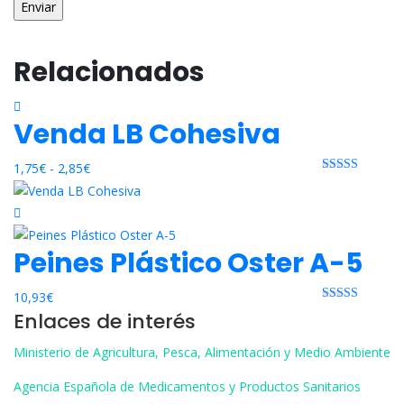
Relacionados
Venda LB Cohesiva
Rango
1,75
€
-
2,85
€
Rated 0 out
de
of 5
precios:
desde
Peines Plástico Oster A-5
1,75€
hasta
2,85€
10,93
€
Rated 0 out
Enlaces de interés
of 5
Ministerio de Agricultura, Pesca, Alimentación y Medio Ambiente
Agencia Española de Medicamentos y Productos Sanitarios