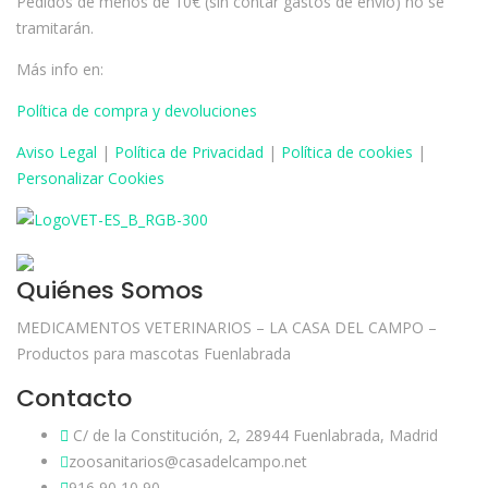
Pedidos de menos de 10€ (sin contar gastos de envío) no se
tramitarán.
Más info en:
Política de compra y devoluciones
Aviso
Legal
|
Política de Privacidad
|
Política de cookies
|
Personalizar Cookies
Quiénes Somos
MEDICAMENTOS VETERINARIOS – LA CASA DEL CAMPO –
Productos para mascotas Fuenlabrada
Contacto
C/ de la Constitución, 2, 28944 Fuenlabrada, Madrid
zoosanitarios@casadelcampo.net
916 90 10 90