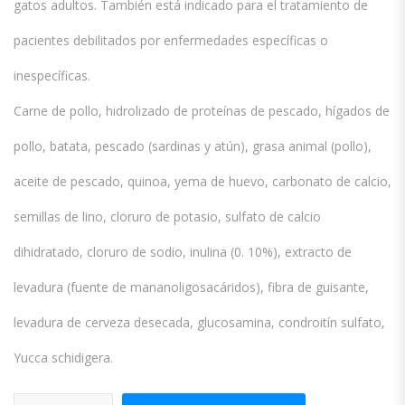
gatos adultos. También está indicado para el tratamiento de
pacientes debilitados por enfermedades específicas o
inespecíficas.
Carne de pollo, hidrolizado de proteínas de pescado, hígados de
pollo, batata, pescado (sardinas y atún), grasa animal (pollo),
aceite de pescado, quinoa, yema de huevo, carbonato de calcio,
semillas de lino, cloruro de potasio, sulfato de calcio
dihidratado, cloruro de sodio, inulina (0. 10%), extracto de
levadura (fuente de mananoligosacáridos), fibra de guisante,
levadura de cerveza desecada, glucosamina, condroitín sulfato,
Yucca schidigera.
Vetlife Cat Convalescence 85g cantidad