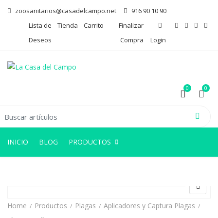
zoosanitarios@casadelcampo.net
916 90 10 90
Lista de
Tienda
Carrito
Finalizar
Deseos
Compra
Login
0
0
arch for:
0
0
INICIO
BLOG
PRODUCTOS
Home
Productos
Plagas
Aplicadores y Captura Plagas