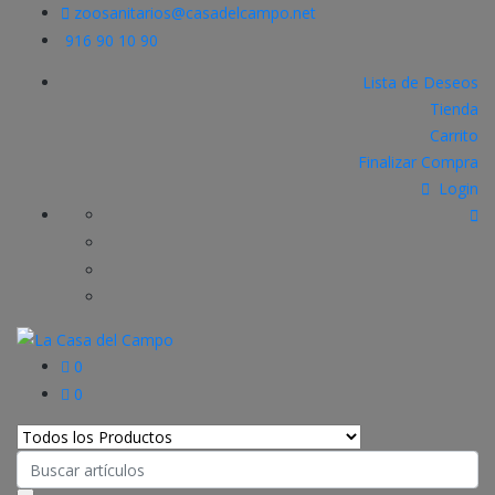
zoosanitarios@casadelcampo.net
916 90 10 90
Lista de Deseos
Tienda
Carrito
Finalizar Compra
Login
0
0
Search
for: