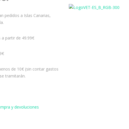
n pedidos a Islas Canarias,
la.
s a partir de 49.99€
99€
enos de 10€ (sin contar gastos
se tramitarán.
compra y devoluciones