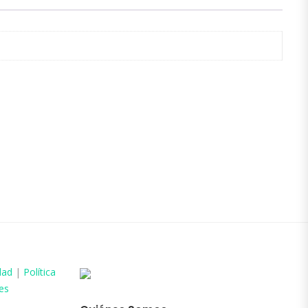
dad
|
Política
es