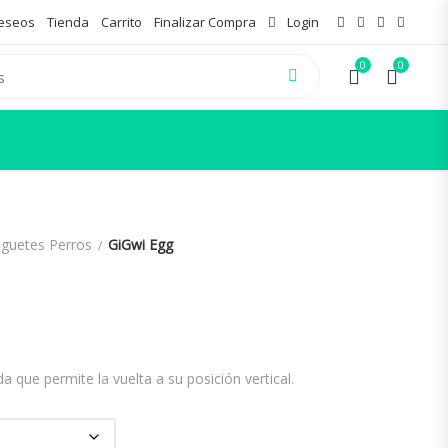
Deseos
Tienda
Carrito
Finalizar Compra
Login
0
0
uguetes Perros
GiGwi Egg
 que permite la vuelta a su posición vertical.