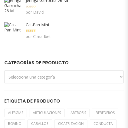
Jeringa Garrocha 26 Ml
Valorado con
por David
5
de 5
Cai-Pan Mint
Valorado con
por Clara Ibet
5
de 5
CATEGORÍAS DE PRODUCTO
ETIQUETA DE PRODUCTO
ALERGIAS
ARTICULACIONES
ARTROSIS
BEBEDEROS
BOVINO
CABALLOS
CICATRIZACIÓN
CONDUCTA